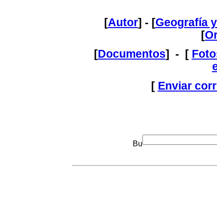
[
Autor
] - [
Geografía 
[
O
[
Documentos
] - [
Foto
[
Enviar cor