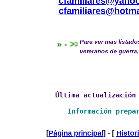
cfamiliares@yaho
cfamiliares@hotma
Para ver mas listad
» - >>
veteranos de guerra
Última actualización
Información prepa
[
Página principal
] - [
Histor