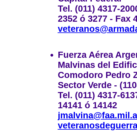
Tel. (011) 4317-200
2352 ó 3277 - Fax 
veteranos@armada
Fuerza Aérea Arge
Malvinas del Edifi
Comodoro Pedro Za
Sector Verde - (110
Tel. (011) 4317-613
14141 ó 14142
jmalvina@faa.mil.a
veteranosdeguerr