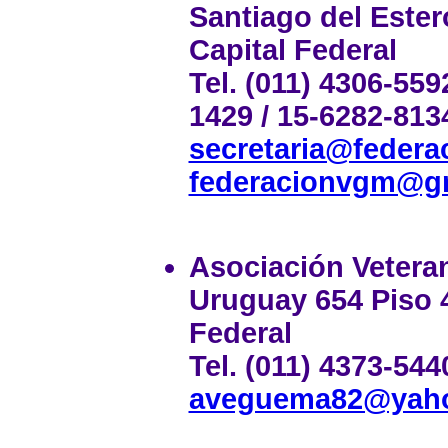
Santiago del Estero
Capital Federal
Tel. (011) 4306-559
1429 / 15-6282-813
secretaria@feder
federacionvgm@g
Asociación Vetera
Uruguay 654 Piso 4 
Federal
Tel. (011) 4373-544
aveguema82@yaho