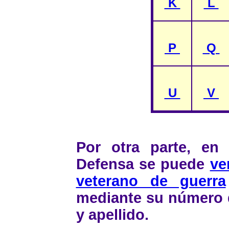
K
L
P
Q
U
V
Por otra parte, en 
Defensa se puede
ve
veterano de guerra
mediante su número
y
apellido.