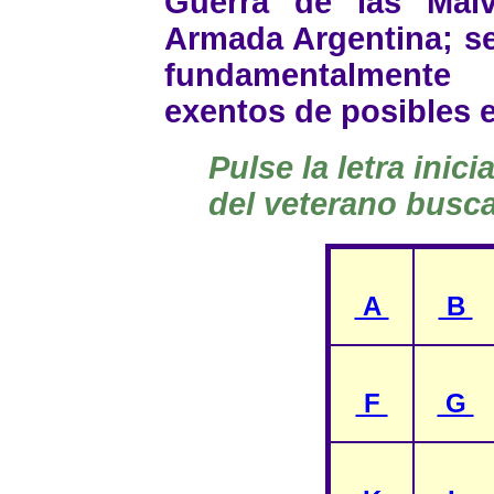
Guerra de las Malv
Armada Argentina; se
fundamentalmente 
exentos de posibles 
Pulse la letra inici
del veterano busca
A
B
F
G